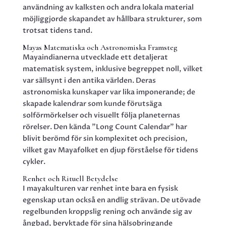
användning av kalksten och andra lokala material
möjliggjorde skapandet av hållbara strukturer, som
trotsat tidens tand.
Mayas Matematiska och Astronomiska Framsteg
Mayaindianerna utvecklade ett detaljerat
matematisk system, inklusive begreppet noll, vilket
var sällsynt i den antika världen. Deras
astronomiska kunskaper var lika imponerande; de
skapade kalendrar som kunde förutsäga
solförmörkelser och visuellt följa planeternas
rörelser. Den kända ”Long Count Calendar” har
blivit berömd för sin komplexitet och precision,
vilket gav Mayafolket en djup förståelse för tidens
cykler.
Renhet och Rituell Betydelse
I mayakulturen var renhet inte bara en fysisk
egenskap utan också en andlig strävan. De utövade
regelbunden kroppslig rening och använde sig av
ångbad, beryktade för sina hälsobringande