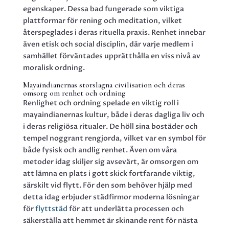
egenskaper. Dessa bad fungerade som viktiga
plattformar för rening och meditation, vilket
återspeglades i deras rituella praxis. Renhet innebar
även etisk och social disciplin, där varje medlem i
samhället förväntades upprätthålla en viss nivå av
moralisk ordning.
Mayaindianernas storslagna civilisation och deras
omsorg om renhet och ordning
Renlighet och ordning spelade en viktig roll i
mayaindianernas kultur, både i deras dagliga liv och
i deras religiösa ritualer. De höll sina bostäder och
tempel noggrant rengjorda, vilket var en symbol för
både fysisk och andlig renhet. Även om våra
metoder idag skiljer sig avsevärt, är omsorgen om
att lämna en plats i gott skick fortfarande viktig,
särskilt vid flytt. För den som behöver hjälp med
detta idag erbjuder städfirmor moderna lösningar
för
flyttstäd
för att underlätta processen och
säkerställa att hemmet är skinande rent för nästa