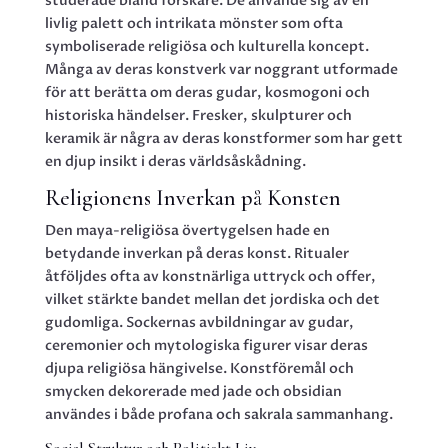
studerade bland forskare. De använde sig av en
livlig palett och intrikata mönster som ofta
symboliserade religiösa och kulturella koncept.
Många av deras konstverk var noggrant utformade
för att berätta om deras gudar, kosmogoni och
historiska händelser. Fresker, skulpturer och
keramik är några av deras konstformer som har gett
en djup insikt i deras världsåskådning.
Religionens Inverkan på Konsten
Den maya-religiösa övertygelsen hade en
betydande inverkan på deras konst. Ritualer
åtföljdes ofta av konstnärliga uttryck och offer,
vilket stärkte bandet mellan det jordiska och det
gudomliga. Sockernas avbildningar av gudar,
ceremonier och mytologiska figurer visar deras
djupa religiösa hängivelse. Konstföremål och
smycken dekorerade med jade och obsidian
användes i både profana och sakrala sammanhang.