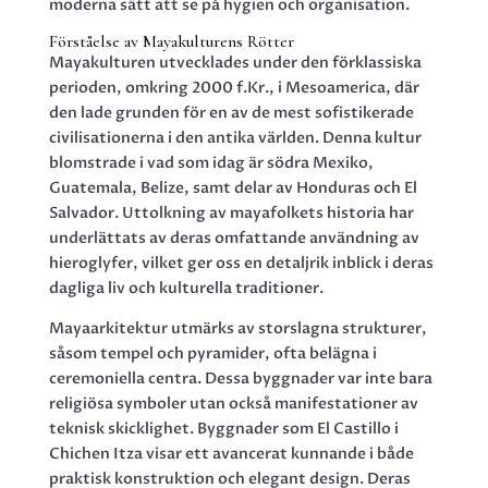
moderna sätt att se på hygien och organisation.
Förståelse av Mayakulturens Rötter
Mayakulturen utvecklades under den förklassiska
perioden, omkring 2000 f.Kr., i Mesoamerica, där
den lade grunden för en av de mest sofistikerade
civilisationerna i den antika världen. Denna kultur
blomstrade i vad som idag är södra Mexiko,
Guatemala, Belize, samt delar av Honduras och El
Salvador. Uttolkning av mayafolkets historia har
underlättats av deras omfattande användning av
hieroglyfer, vilket ger oss en detaljrik inblick i deras
dagliga liv och kulturella traditioner.
Mayaarkitektur utmärks av storslagna strukturer,
såsom tempel och pyramider, ofta belägna i
ceremoniella centra. Dessa byggnader var inte bara
religiösa symboler utan också manifestationer av
teknisk skicklighet. Byggnader som El Castillo i
Chichen Itza visar ett avancerat kunnande i både
praktisk konstruktion och elegant design. Deras