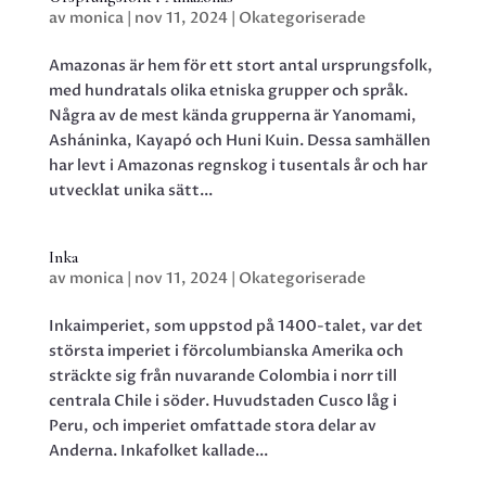
av
monica
|
nov 11, 2024
|
Okategoriserade
Amazonas är hem för ett stort antal ursprungsfolk,
med hundratals olika etniska grupper och språk.
Några av de mest kända grupperna är Yanomami,
Asháninka, Kayapó och Huni Kuin. Dessa samhällen
har levt i Amazonas regnskog i tusentals år och har
utvecklat unika sätt...
Inka
av
monica
|
nov 11, 2024
|
Okategoriserade
Inkaimperiet, som uppstod på 1400-talet, var det
största imperiet i förcolumbianska Amerika och
sträckte sig från nuvarande Colombia i norr till
centrala Chile i söder. Huvudstaden Cusco låg i
Peru, och imperiet omfattade stora delar av
Anderna. Inkafolket kallade...